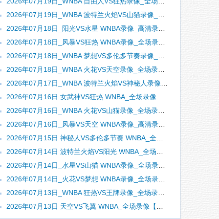
2026年07月19日_WNBA 自由人VS狂热录像_全场录像【视频集锦】
2026年07月19日_WNBA 波特兰火焰VS山猫录像_高清录像【全场回放】
2026年07月18日_阳光VS水星 WNBA录像_高清录像【全场回放】
2026年07月18日_风暴VS狂热 WNBA录像_全场录像【全场回放】
2026年07月18日_WNBA 梦想VS多伦多节奏录像_全场录像【视频集锦】
2026年07月18日_WNBA 火花VS天空录像_全场录像【视频集锦】
2026年07月17日_WNBA 波特兰火焰VS神秘人录像_全场录像【高清回放】
2026年07月16日 女武神VS狂热 WNBA_全场录像【视频集锦】
2026年07月16日_WNBA 火花VS山猫录像_全场录像【全场回放】
2026年07月16日_风暴VS天空 WNBA录像_高清录像【全场回放】
2026年07月15日 神秘人VS多伦多节奏 WNBA_全场录像【全场回放】
2026年07月14日 波特兰火焰VS阳光 WNBA_全场录像【视频集锦】
2026年07月14日_水星VS山猫 WNBA录像_全场录像【高清回放】
2026年07月14日_火花VS梦想 WNBA录像_全场录像【全场回放】
2026年07月13日_WNBA 狂热VS王牌录像_全场录像【高清回放】
2026年07月13日 天空VS飞翼 WNBA_全场录像【视频集锦】