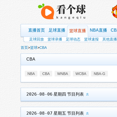
直播首页
足球直播
NBA直播
C
篮球直播
足球回放
篮球录播
足球动态
篮球速报
其他直播
首页
>
篮球
>
CBA
CBA
NBA
CBA
WNBA
WCBA
NBA-G
2026-08-06
星期四
节目列表
2026-08-07
星期五
节目列表