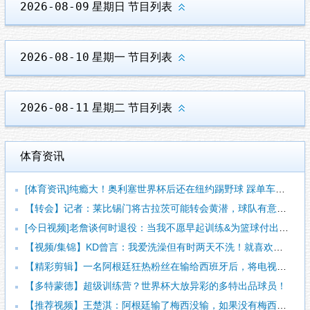
2026-08-09
星期日
节目列表
2026-08-10
星期一
节目列表
2026-08-11
星期二
节目列表
体育资讯
[体育资讯]纯瘾大！奥利塞世界杯后还在纽约踢野球 踩单车被断
【转会】记者：莱比锡门将古拉茨可能转会黄潜，球队有意买奥尔特
[今日视频]老詹谈何时退役：当我不愿早起训练&为篮球付出时，
【视频/集锦】KD曾言：我爱洗澡但有时两天不洗！就喜欢脏一点
【精彩剪辑】一名阿根廷狂热粉丝在输给西班牙后，将电视从阳台上
【多特蒙德】超级训练营？世界杯大放异彩的多特出品球员！
【推荐视频】王楚淇：阿根廷输了梅西没输，如果没有梅西这阿根廷