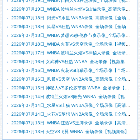
2026年07月19日_WNBA 自由人VS狂热录像_全场录像【视频集锦】
2026年07月19日_WNBA 波特兰火焰VS山猫录像_高清录像【全场回放】
2026年07月18日_阳光VS水星 WNBA录像_高清录像【全场回放】
2026年07月18日_风暴VS狂热 WNBA录像_全场录像【全场回放】
2026年07月18日_WNBA 梦想VS多伦多节奏录像_全场录像【视频集锦】
2026年07月18日_WNBA 火花VS天空录像_全场录像【视频集锦】
2026年07月17日_WNBA 波特兰火焰VS神秘人录像_全场录像【高清回放】
2026年07月16日 女武神VS狂热 WNBA_全场录像【视频集锦】
2026年07月16日_WNBA 火花VS山猫录像_全场录像【全场回放】
2026年07月16日_风暴VS天空 WNBA录像_高清录像【全场回放】
2026年07月15日 神秘人VS多伦多节奏 WNBA_全场录像【全场回放】
2026年07月14日 波特兰火焰VS阳光 WNBA_全场录像【视频集锦】
2026年07月14日_水星VS山猫 WNBA录像_全场录像【高清回放】
2026年07月14日_火花VS梦想 WNBA录像_全场录像【全场回放】
2026年07月13日_WNBA 狂热VS王牌录像_全场录像【高清回放】
2026年07月13日 天空VS飞翼 WNBA_全场录像【视频集锦】