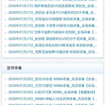
2026年07月17日 堪萨斯城竞技VS圣路易斯城 美职业_全场录像【视频集锦】
2026年07月17日_美职业 多伦多FCVS蒙特利尔CF录像_全场录像【高清回放】
2026年07月17日_哥里迪拉VS维图斯 欧协联录像_全场录像【全场回放】
2026年07月17日_欧协联 卡里鲁VS林菲尔德录像_全场录像【视频集锦】
2026年07月17日 艾斯卡迪斯VS莫纳尔 欧协联_全场录像【全场回放】
2026年07月17日_欧协联 康纳斯码头VS巴尔干尼录像_高清录像【全场回放】
2026年07月17日_欧洲足球俱乐部VS斯肯迪亚 欧协联录像_全场录像【高清回放】
2026年07月17日_明斯克迪纳摩VS施历斯 欧协联录像_高清录像【全场回放】
篮球录像
2026年07月20日_阳光VS水星 WNBA录像_高清录像【全场回放】
2026年07月20日_天空VS梦想 WNBA录像_高清录像【全场回放】
2026年07月20日 火花VS飞翼 WNBA_全场录像【视频集锦】
2026年07月19日_WNBA 神秘人VS女武神录像_高清录像【全场回放】