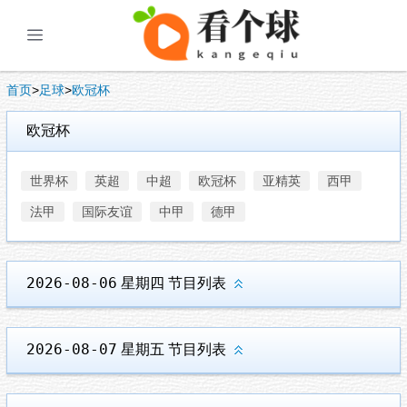
展开菜单
首页
>
足球
>
欧冠杯
欧冠杯
世界杯
英超
中超
欧冠杯
亚精英
西甲
法甲
国际友谊
中甲
德甲
2026-08-06
星期四
节目列表
2026-08-07
星期五
节目列表