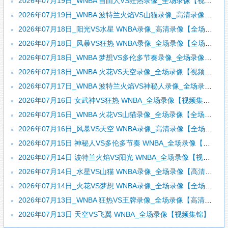
2026年07月19日_WNBA 自由人VS狂热录像_全场录像【视频集锦】
2026年07月19日_WNBA 波特兰火焰VS山猫录像_高清录像【全场回放】
2026年07月18日_阳光VS水星 WNBA录像_高清录像【全场回放】
2026年07月18日_风暴VS狂热 WNBA录像_全场录像【全场回放】
2026年07月18日_WNBA 梦想VS多伦多节奏录像_全场录像【视频集锦】
2026年07月18日_WNBA 火花VS天空录像_全场录像【视频集锦】
2026年07月17日_WNBA 波特兰火焰VS神秘人录像_全场录像【高清回放】
2026年07月16日 女武神VS狂热 WNBA_全场录像【视频集锦】
2026年07月16日_WNBA 火花VS山猫录像_全场录像【全场回放】
2026年07月16日_风暴VS天空 WNBA录像_高清录像【全场回放】
2026年07月15日 神秘人VS多伦多节奏 WNBA_全场录像【全场回放】
2026年07月14日 波特兰火焰VS阳光 WNBA_全场录像【视频集锦】
2026年07月14日_水星VS山猫 WNBA录像_全场录像【高清回放】
2026年07月14日_火花VS梦想 WNBA录像_全场录像【全场回放】
2026年07月13日_WNBA 狂热VS王牌录像_全场录像【高清回放】
2026年07月13日 天空VS飞翼 WNBA_全场录像【视频集锦】