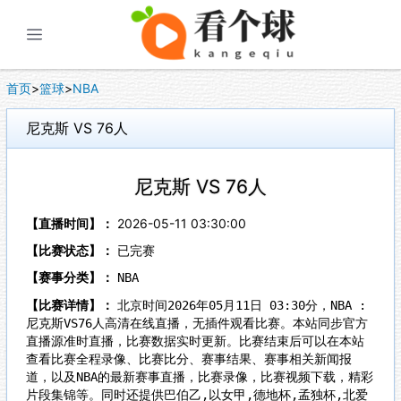
展开菜单
首页
>
篮球
>
NBA
尼克斯 VS 76人
尼克斯 VS 76人
【直播时间】：
2026-05-11 03:30:00
【比赛状态】：
已完赛
【赛事分类】：
NBA
【比赛详情】：
北京时间2026年05月11日 03:30分，NBA :
尼克斯VS76人高清在线直播，无插件观看比赛。本站同步官方
直播源准时直播，比赛数据实时更新。比赛结束后可以在本站
查看比赛全程录像、比赛比分、赛事结果、赛事相关新闻报
道，以及NBA的最新赛事直播，比赛录像，比赛视频下载，精彩
片段集锦等。同时还提供巴伯乙,以女甲,德地杯,孟独杯,北爱