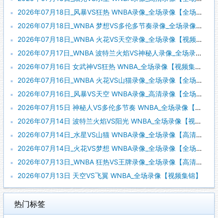
2026年07月18日_风暴VS狂热 WNBA录像_全场录像【全场回放】
2026年07月18日_WNBA 梦想VS多伦多节奏录像_全场录像【视频集锦】
2026年07月18日_WNBA 火花VS天空录像_全场录像【视频集锦】
2026年07月17日_WNBA 波特兰火焰VS神秘人录像_全场录像【高清回放】
2026年07月16日 女武神VS狂热 WNBA_全场录像【视频集锦】
2026年07月16日_WNBA 火花VS山猫录像_全场录像【全场回放】
2026年07月16日_风暴VS天空 WNBA录像_高清录像【全场回放】
2026年07月15日 神秘人VS多伦多节奏 WNBA_全场录像【全场回放】
2026年07月14日 波特兰火焰VS阳光 WNBA_全场录像【视频集锦】
2026年07月14日_水星VS山猫 WNBA录像_全场录像【高清回放】
2026年07月14日_火花VS梦想 WNBA录像_全场录像【全场回放】
2026年07月13日_WNBA 狂热VS王牌录像_全场录像【高清回放】
2026年07月13日 天空VS飞翼 WNBA_全场录像【视频集锦】
热门标签