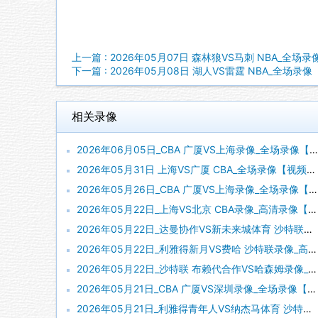
上一篇 : 2026年05月07日 森林狼VS马刺 NBA_全场
下一篇 : 2026年05月08日 湖人VS雷霆 NBA_全场录
相关录像
2026年06月05日_CBA 广厦VS上海录像_全场录像【高清回放】
2026年05月31日 上海VS广厦 CBA_全场录像【视频集锦】
2026年05月26日_CBA 广厦VS上海录像_全场录像【全场回放】
2026年05月22日_上海VS北京 CBA录像_高清录像【全场回放】
2026年05月22日_达曼协作VS新未来城体育 沙特联录像_全场录像【全场回放】
2026年05月22日_利雅得新月VS费哈 沙特联录像_高清录像【全场回放】
2026年05月22日_沙特联 布赖代合作VS哈森姆录像_全场录像【全场回放】
2026年05月21日_CBA 广厦VS深圳录像_全场录像【视频集锦】
2026年05月21日_利雅得青年人VS纳杰马体育 沙特联录像_全场录像【视频集锦】