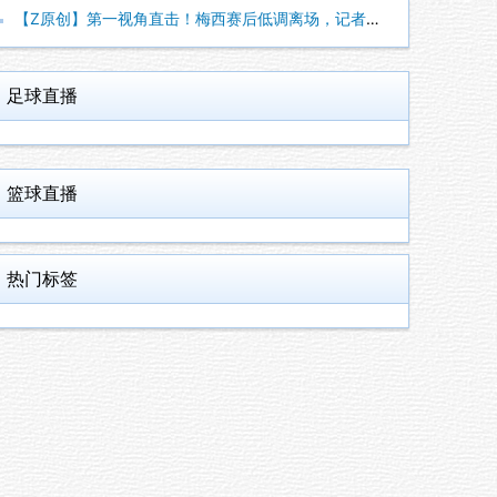
【Z原创】第一视角直击！梅西赛后低调离场，记者激动得连话都说
足球直播
篮球直播
热门标签