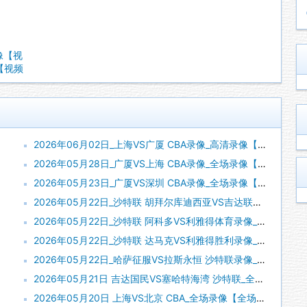
录像【视
像【视频
2026年06月02日_上海VS广厦 CBA录像_高清录像【全场回放】
2026年05月28日_广厦VS上海 CBA录像_全场录像【视频集锦】
2026年05月23日_广厦VS深圳 CBA录像_全场录像【视频集锦】
2026年05月22日_沙特联 胡拜尔库迪西亚VS吉达联合录像_高清录像【全场回放】
2026年05月22日_沙特联 阿科多VS利雅得体育录像_全场录像【高清回放】
2026年05月22日_沙特联 达马克VS利雅得胜利录像_全场录像【全场回放】
2026年05月22日_哈萨征服VS拉斯永恒 沙特联录像_全场录像【视频集锦】
2026年05月21日 吉达国民VS塞哈特海湾 沙特联_全场录像【全场回放】
2026年05月20日 上海VS北京 CBA_全场录像【全场回放】