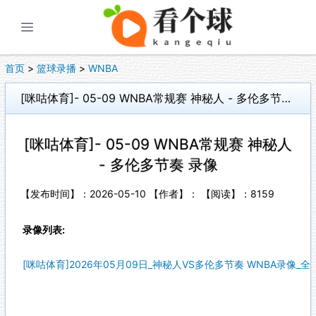
展开菜单
首页
>
篮球录播
>
WNBA
[咪咕体育]- 05-09 WNBA常规赛 神秘人 - 多伦多节奏 录像
[咪咕体育]- 05-09 WNBA常规赛 神秘人
- 多伦多节奏 录像
【发布时间】：2026-05-10 【作者】： 【阅读】：
8159
录像列表:
[咪咕体育]2026年05月09日_神秘人VS多伦多节奏 WNBA录像