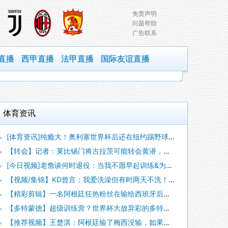
免责声明
问题帮助
广告联系
直播
西甲直播
法甲直播
国际友谊直播
体育资讯
[体育资讯]纯瘾大！奥利塞世界杯后还在纽约踢野球 踩单车被断
【转会】记者：莱比锡门将古拉茨可能转会黄潜，球队有意买奥尔特
[今日视频]老詹谈何时退役：当我不愿早起训练&为篮球付出时，
【视频/集锦】KD曾言：我爱洗澡但有时两天不洗！就喜欢脏一点
【精彩剪辑】一名阿根廷狂热粉丝在输给西班牙后，将电视从阳台上
【多特蒙德】超级训练营？世界杯大放异彩的多特出品球员！
【推荐视频】王楚淇：阿根廷输了梅西没输，如果没有梅西这阿根廷