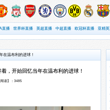
BA直播
世界杯直播
英超直播
中超直播
欧冠杯直播
亚精英
当年在温布利的进球！
着讲着，开始回忆当年在温布利的进球！
【阅读】：
3485