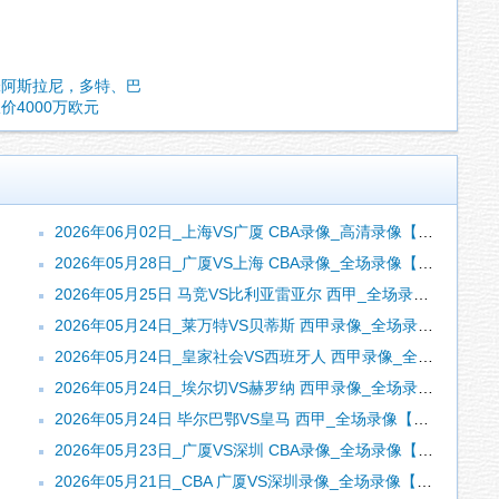
锋阿斯拉尼，多特、巴
价4000万欧元
2026年06月02日_上海VS广厦 CBA录像_高清录像【全场回放】
2026年05月28日_广厦VS上海 CBA录像_全场录像【视频集锦】
2026年05月25日 马竞VS比利亚雷亚尔 西甲_全场录像【视频集锦】
2026年05月24日_莱万特VS贝蒂斯 西甲录像_全场录像【全场回放】
2026年05月24日_皇家社会VS西班牙人 西甲录像_全场录像【全场回放】
2026年05月24日_埃尔切VS赫罗纳 西甲录像_全场录像【高清回放】
2026年05月24日 毕尔巴鄂VS皇马 西甲_全场录像【全场回放】
2026年05月23日_广厦VS深圳 CBA录像_全场录像【视频集锦】
2026年05月21日_CBA 广厦VS深圳录像_全场录像【视频集锦】