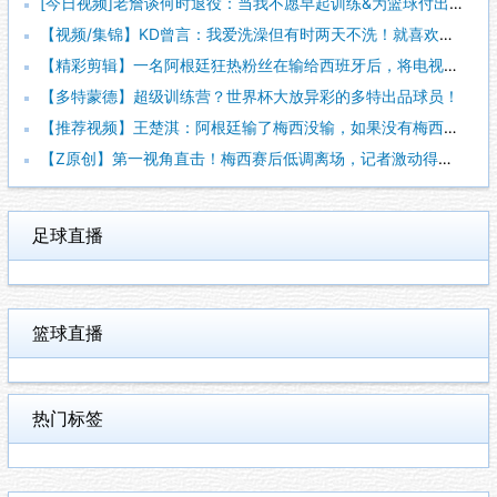
[今日视频]老詹谈何时退役：当我不愿早起训练&为篮球付出时，
【视频/集锦】KD曾言：我爱洗澡但有时两天不洗！就喜欢脏一点
【精彩剪辑】一名阿根廷狂热粉丝在输给西班牙后，将电视从阳台上
【多特蒙德】超级训练营？世界杯大放异彩的多特出品球员！
【推荐视频】王楚淇：阿根廷输了梅西没输，如果没有梅西这阿根廷
【Z原创】第一视角直击！梅西赛后低调离场，记者激动得连话都说
足球直播
篮球直播
热门标签