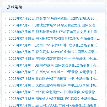
足球录像
2026年07月20日_国际友谊 乌兹别克斯坦U20VS约旦U20录像_全场录像【全场回放】
2026年07月20日_赞比亚女足VS阿尔及利亚女足 国际友谊录像_全场录像【高清回放】
2026年07月19日_洪都拉斯女足U17VS萨尔瓦多女足U17 国际友谊录像_全场录像【高清回放】
2026年07月19日_韩K联 FC首尔VS富川FC录像_全场录像【全场回放】
2026年07月19日_光州FCVS安养FC 韩K联录像_全场录像【高清回放】
2026年07月19日_萨尔瓦多U20VS帕丘卡U23 国际友谊录像_高清录像【全场回放】
2026年07月18日 宁波队VS定南赣联 中甲_全场录像【全场回放】
2026年07月18日_缅甸VS越南 国际友谊录像_全场录像【高清回放】
2026年07月18日_广州豹VS南京城市 中甲录像_全场录像【高清回放】
2026年07月18日 陕西联合VS广西恒宸 中甲_全场录像【视频集锦】
2026年07月18日 大连鲲城VS梅州客家 中甲_全场录像【视频集锦】
2026年07月18日_韩K联 全北现代VS仁川联录像_全场录像【高清回放】
2026年07月18日 浦项铁人VS济州SK FC 韩K联_全场录像【视频集锦】
2026年07月18日_蔚山HDVS大田市民 韩K联录像_全场录像【视频集锦】