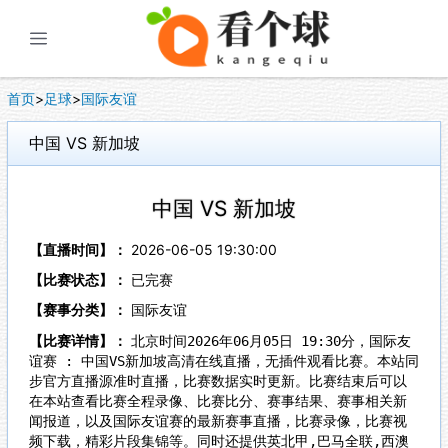
展开菜单
首页
>
足球
>
国际友谊
中国 VS 新加坡
中国 VS 新加坡
【直播时间】：
2026-06-05 19:30:00
【比赛状态】：
已完赛
【赛事分类】：
国际友谊
【比赛详情】：
北京时间2026年06月05日 19:30分，国际友
谊赛 : 中国VS新加坡高清在线直播，无插件观看比赛。本站同
步官方直播源准时直播，比赛数据实时更新。比赛结束后可以
在本站查看比赛全程录像、比赛比分、赛事结果、赛事相关新
闻报道，以及国际友谊赛的最新赛事直播，比赛录像，比赛视
频下载，精彩片段集锦等。同时还提供英北甲,巴马全联,西澳