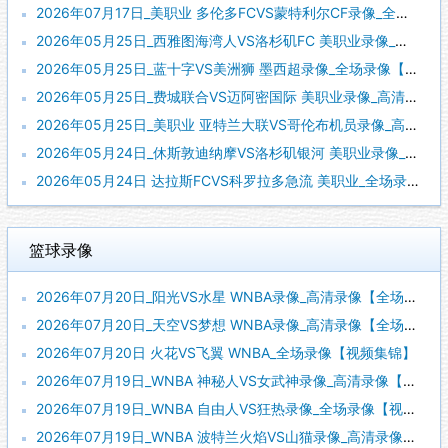
2026年07月17日_美职业 多伦多FCVS蒙特利尔CF录像_全场录像【高清回放】
2026年05月25日_西雅图海湾人VS洛杉矶FC 美职业录像_全场录像【高清回放】
2026年05月25日_蓝十字VS美洲狮 墨西超录像_全场录像【全场回放】
2026年05月25日_费城联合VS迈阿密国际 美职业录像_高清录像【全场回放】
2026年05月25日_美职业 亚特兰大联VS哥伦布机员录像_高清录像【全场回放】
2026年05月24日_休斯敦迪纳摩VS洛杉矶银河 美职业录像_全场录像【高清回放】
2026年05月24日 达拉斯FCVS科罗拉多急流 美职业_全场录像【视频集锦】
篮球录像
2026年07月20日_阳光VS水星 WNBA录像_高清录像【全场回放】
2026年07月20日_天空VS梦想 WNBA录像_高清录像【全场回放】
2026年07月20日 火花VS飞翼 WNBA_全场录像【视频集锦】
2026年07月19日_WNBA 神秘人VS女武神录像_高清录像【全场回放】
2026年07月19日_WNBA 自由人VS狂热录像_全场录像【视频集锦】
2026年07月19日_WNBA 波特兰火焰VS山猫录像_高清录像【全场回放】