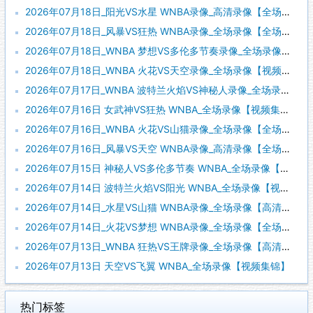
2026年07月18日_阳光VS水星 WNBA录像_高清录像【全场回放】
2026年07月18日_风暴VS狂热 WNBA录像_全场录像【全场回放】
2026年07月18日_WNBA 梦想VS多伦多节奏录像_全场录像【视频集锦】
2026年07月18日_WNBA 火花VS天空录像_全场录像【视频集锦】
2026年07月17日_WNBA 波特兰火焰VS神秘人录像_全场录像【高清回放】
2026年07月16日 女武神VS狂热 WNBA_全场录像【视频集锦】
2026年07月16日_WNBA 火花VS山猫录像_全场录像【全场回放】
2026年07月16日_风暴VS天空 WNBA录像_高清录像【全场回放】
2026年07月15日 神秘人VS多伦多节奏 WNBA_全场录像【全场回放】
2026年07月14日 波特兰火焰VS阳光 WNBA_全场录像【视频集锦】
2026年07月14日_水星VS山猫 WNBA录像_全场录像【高清回放】
2026年07月14日_火花VS梦想 WNBA录像_全场录像【全场回放】
2026年07月13日_WNBA 狂热VS王牌录像_全场录像【高清回放】
2026年07月13日 天空VS飞翼 WNBA_全场录像【视频集锦】
热门标签