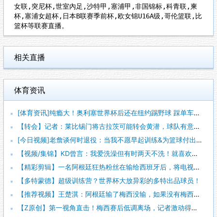
女联,突尼杯,世室內足,沙特甲,塞浦甲,非国锦标,科青联,柬
杯,塞浦女超杯,日本B联赛季前杯,欧女锦U16A级,哥伦篮联,比
篮杯等联赛直播。
相关直播
体育资讯
[体育资讯]纯瘾大！奥利塞世界杯后还在纽约踢野球 踩单车被断
【转会】记者：莱比锡门将古拉茨可能转会黄潜，球队有意买奥尔特
[今日视频]老詹谈何时退役：当我不愿早起训练&为篮球付出时，
【视频/集锦】KD曾言：我爱洗澡但有时两天不洗！就喜欢脏一点
【精彩剪辑】一名阿根廷狂热粉丝在输给西班牙后，将电视从阳台上
【多特蒙德】超级训练营？世界杯大放异彩的多特出品球员！
【推荐视频】王楚淇：阿根廷输了梅西没输，如果没有梅西这阿根廷
【Z原创】第一视角直击！梅西赛后低调离场，记者激动得连话都说