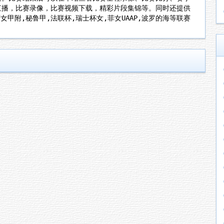
直播，比赛录像，比赛视频下载，精彩片段集锦等。同时还提供
西女甲附,秘鲁甲,法联杯,瑞士杯女,菲女UAAP,波罗的海等联赛