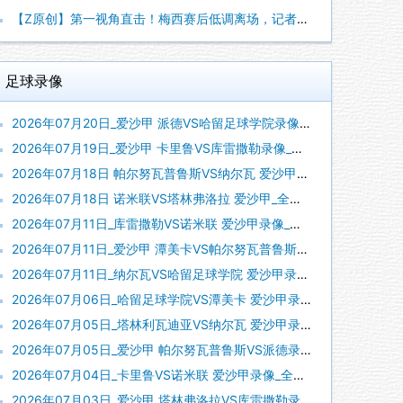
【Z原创】第一视角直击！梅西赛后低调离场，记者激动得连话都说
足球录像
2026年07月20日_爱沙甲 派德VS哈留足球学院录像_高清录像【全场回放】
2026年07月19日_爱沙甲 卡里鲁VS库雷撒勒录像_全场录像【视频集锦】
2026年07月18日 帕尔努瓦普鲁斯VS纳尔瓦 爱沙甲_全场录像【视频集锦】
2026年07月18日 诺米联VS塔林弗洛拉 爱沙甲_全场录像【视频集锦】
2026年07月11日_库雷撒勒VS诺米联 爱沙甲录像_高清录像【全场回放】
2026年07月11日_爱沙甲 潭美卡VS帕尔努瓦普鲁斯录像_全场录像【全场回放】
2026年07月11日_纳尔瓦VS哈留足球学院 爱沙甲录像_全场录像【视频集锦】
2026年07月06日_哈留足球学院VS潭美卡 爱沙甲录像_高清录像【全场回放】
2026年07月05日_塔林利瓦迪亚VS纳尔瓦 爱沙甲录像_全场录像【视频集锦】
2026年07月05日_爱沙甲 帕尔努瓦普鲁斯VS派德录像_全场录像【高清回放】
2026年07月04日_卡里鲁VS诺米联 爱沙甲录像_全场录像【全场回放】
2026年07月03日_爱沙甲 塔林弗洛拉VS库雷撒勒录像_高清录像【全场回放】