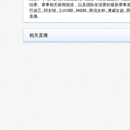
结果、赛事相关新闻报道，以及国际友谊赛的最新赛事
巴波乙,阿女锦,土U19联,AKD杯,斯伐女杯,澳威女超,
直播。
相关直播