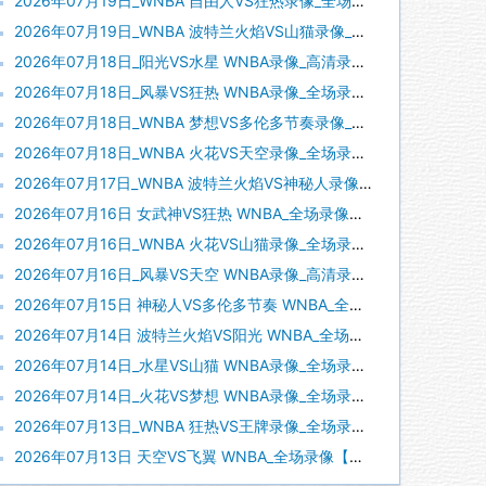
2026年07月19日_WNBA 自由人VS狂热录像_全场录像【视频集锦】
2026年07月19日_WNBA 波特兰火焰VS山猫录像_高清录像【全场回放】
2026年07月18日_阳光VS水星 WNBA录像_高清录像【全场回放】
2026年07月18日_风暴VS狂热 WNBA录像_全场录像【全场回放】
2026年07月18日_WNBA 梦想VS多伦多节奏录像_全场录像【视频集锦】
2026年07月18日_WNBA 火花VS天空录像_全场录像【视频集锦】
2026年07月17日_WNBA 波特兰火焰VS神秘人录像_全场录像【高清回放】
2026年07月16日 女武神VS狂热 WNBA_全场录像【视频集锦】
2026年07月16日_WNBA 火花VS山猫录像_全场录像【全场回放】
2026年07月16日_风暴VS天空 WNBA录像_高清录像【全场回放】
2026年07月15日 神秘人VS多伦多节奏 WNBA_全场录像【全场回放】
2026年07月14日 波特兰火焰VS阳光 WNBA_全场录像【视频集锦】
2026年07月14日_水星VS山猫 WNBA录像_全场录像【高清回放】
2026年07月14日_火花VS梦想 WNBA录像_全场录像【全场回放】
2026年07月13日_WNBA 狂热VS王牌录像_全场录像【高清回放】
2026年07月13日 天空VS飞翼 WNBA_全场录像【视频集锦】