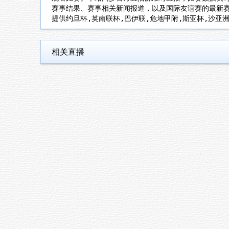
赛事结果、赛事相关新闻报道，以及国际友谊赛的最新
提供约旦杯,英南联杯,巴伊联,危地甲附,斯亚杯,沙亚洲
相关直播