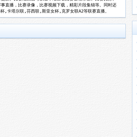
赛事直播，比赛录像，比赛视频下载，精彩片段集锦等。同时还
杯,卡塔尔联,芬西联,斯亚女杯,克罗女联A2等联赛直播。