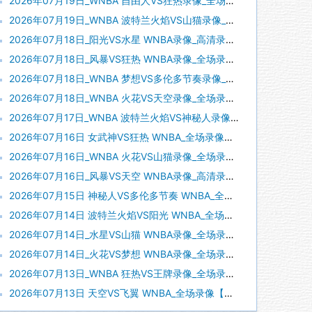
2026年07月19日_WNBA 自由人VS狂热录像_全场录像【视频集锦】
2026年07月19日_WNBA 波特兰火焰VS山猫录像_高清录像【全场回放】
2026年07月18日_阳光VS水星 WNBA录像_高清录像【全场回放】
2026年07月18日_风暴VS狂热 WNBA录像_全场录像【全场回放】
2026年07月18日_WNBA 梦想VS多伦多节奏录像_全场录像【视频集锦】
2026年07月18日_WNBA 火花VS天空录像_全场录像【视频集锦】
2026年07月17日_WNBA 波特兰火焰VS神秘人录像_全场录像【高清回放】
2026年07月16日 女武神VS狂热 WNBA_全场录像【视频集锦】
2026年07月16日_WNBA 火花VS山猫录像_全场录像【全场回放】
2026年07月16日_风暴VS天空 WNBA录像_高清录像【全场回放】
2026年07月15日 神秘人VS多伦多节奏 WNBA_全场录像【全场回放】
2026年07月14日 波特兰火焰VS阳光 WNBA_全场录像【视频集锦】
2026年07月14日_水星VS山猫 WNBA录像_全场录像【高清回放】
2026年07月14日_火花VS梦想 WNBA录像_全场录像【全场回放】
2026年07月13日_WNBA 狂热VS王牌录像_全场录像【高清回放】
2026年07月13日 天空VS飞翼 WNBA_全场录像【视频集锦】