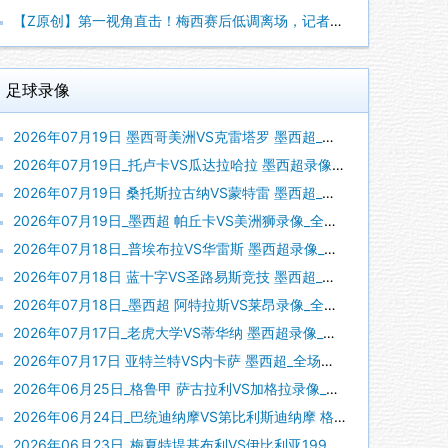
【Z原创】第一视角直击！梅西赛后低调离场，记者激动得连话都说
足球录像
2026年07月19日 墨西哥美洲VS克雷塔罗 墨西超_全场录像【全场回放】
2026年07月19日_托卢卡VS瓜达拉哈拉 墨西超录像_全场录像【高清回放】
2026年07月19日 桑托斯拉古纳VS蒙特雷 墨西超_全场录像【全场回放】
2026年07月19日_墨西超 帕丘卡VS美洲狮录像_全场录像【视频集锦】
2026年07月18日_普埃布拉VS华雷斯 墨西超录像_高清录像【全场回放】
2026年07月18日 蓝十字VS圣路易斯竞技 墨西超_全场录像【全场回放】
2026年07月18日_墨西超 阿特拉斯VS莱昂录像_全场录像【全场回放】
2026年07月17日_老虎大学VS蒂华纳 墨西超录像_全场录像【全场回放】
2026年07月17日 亚特兰特VS内卡萨 墨西超_全场录像【视频集锦】
2026年06月25日_格鲁甲 萨古拉利VS加格拉录像_全场录像【全场回放】
2026年06月24日_巴统迪纳摩VS第比利斯迪纳摩 格鲁甲录像_高清录像【全场回放】
2026年06月23日_梅夏特堤基布利VS伊比利亚1999 格鲁甲录像_高清录像【全场回放】