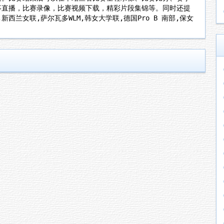
事直播，比赛录像，比赛视频下载，精彩片段集锦等。同时还提
新西兰女联,萨尔瓦多WLM,韩女大学联,德国Pro B 南部,保女