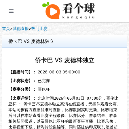
展开菜单
首页
>
其他直播
>
热门比赛
侨卡巴 VS 麦德林独立
侨卡巴 VS 麦德林独立
【直播时间】：
2026-06-03 05:00:00
【比赛状态】：
已完赛
【赛事分类】：
哥伦杯
【比赛详情】：
北京时间2026年06月03日 07:00分，哥伦比
亚杯 : 侨卡巴VS麦德林独立高清在线直播，无插件观看比赛。
本站同步官方直播源准时直播，比赛数据实时更新。比赛结束
后可以在本站查看比赛全程录像、比赛比分、赛事结果、赛事
相关新闻报道，以及哥伦比亚杯的最新赛事直播，比赛录像，
比赛视频下载，精彩片段集锦等。同时还提供印尼联3,澳首超,