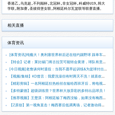
香港乙,乌克超,不列颠杯,北冠杯,非女冠杯,科威特U19,韩大
学联,附加赛,圣彼得堡女联,阿根廷科尔瓦篮联等联赛直播。
相关直播
体育资讯
[体育资讯]纯瘾大！奥利塞世界杯后还在纽约踢野球 踩单车被断
【转会】记者：莱比锡门将古拉茨可能转会黄潜，球队有意买奥尔特
[今日视频]老詹谈何时退役：当我不愿早起训练&为篮球付出时，
【视频/集锦】KD曾言：我爱洗澡但有时两天不洗！就喜欢脏一点
【精彩剪辑】一名阿根廷狂热粉丝在输给西班牙后，将电视从阳台上
【多特蒙德】超级训练营？世界杯大放异彩的多特出品球员！
【推荐视频】王楚淇：阿根廷输了梅西没输，如果没有梅西这阿根廷
【Z原创】第一视角直击！梅西赛后低调离场，记者激动得连话都说