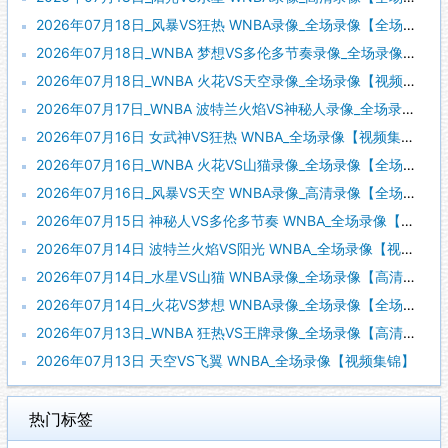
2026年07月18日_风暴VS狂热 WNBA录像_全场录像【全场回放】
2026年07月18日_WNBA 梦想VS多伦多节奏录像_全场录像【视频集锦】
2026年07月18日_WNBA 火花VS天空录像_全场录像【视频集锦】
2026年07月17日_WNBA 波特兰火焰VS神秘人录像_全场录像【高清回放】
2026年07月16日 女武神VS狂热 WNBA_全场录像【视频集锦】
2026年07月16日_WNBA 火花VS山猫录像_全场录像【全场回放】
2026年07月16日_风暴VS天空 WNBA录像_高清录像【全场回放】
2026年07月15日 神秘人VS多伦多节奏 WNBA_全场录像【全场回放】
2026年07月14日 波特兰火焰VS阳光 WNBA_全场录像【视频集锦】
2026年07月14日_水星VS山猫 WNBA录像_全场录像【高清回放】
2026年07月14日_火花VS梦想 WNBA录像_全场录像【全场回放】
2026年07月13日_WNBA 狂热VS王牌录像_全场录像【高清回放】
2026年07月13日 天空VS飞翼 WNBA_全场录像【视频集锦】
热门标签