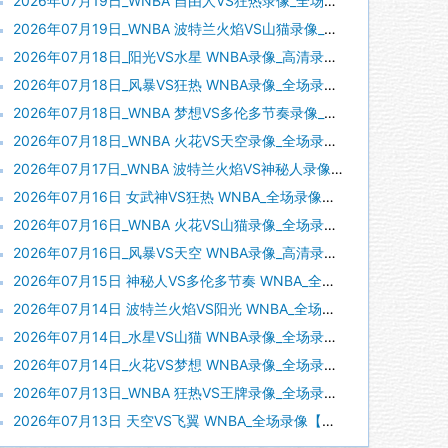
2026年07月19日_WNBA 自由人VS狂热录像_全场录像【视频集锦】
2026年07月19日_WNBA 波特兰火焰VS山猫录像_高清录像【全场回放】
2026年07月18日_阳光VS水星 WNBA录像_高清录像【全场回放】
2026年07月18日_风暴VS狂热 WNBA录像_全场录像【全场回放】
2026年07月18日_WNBA 梦想VS多伦多节奏录像_全场录像【视频集锦】
2026年07月18日_WNBA 火花VS天空录像_全场录像【视频集锦】
2026年07月17日_WNBA 波特兰火焰VS神秘人录像_全场录像【高清回放】
2026年07月16日 女武神VS狂热 WNBA_全场录像【视频集锦】
2026年07月16日_WNBA 火花VS山猫录像_全场录像【全场回放】
2026年07月16日_风暴VS天空 WNBA录像_高清录像【全场回放】
2026年07月15日 神秘人VS多伦多节奏 WNBA_全场录像【全场回放】
2026年07月14日 波特兰火焰VS阳光 WNBA_全场录像【视频集锦】
2026年07月14日_水星VS山猫 WNBA录像_全场录像【高清回放】
2026年07月14日_火花VS梦想 WNBA录像_全场录像【全场回放】
2026年07月13日_WNBA 狂热VS王牌录像_全场录像【高清回放】
2026年07月13日 天空VS飞翼 WNBA_全场录像【视频集锦】