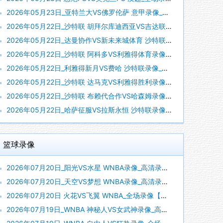
2026年05月23日_亚特兰大VS佛罗伦萨 意甲录像_全场录像【全场回放】
2026年05月22日_沙特联 胡拜尔库迪西亚VS吉达联合录像_高清录像【全场回放】
2026年05月22日_达曼协作VS新未来城体育 沙特联录像_全场录像【全场回放】
2026年05月22日_沙特联 阿科多VS利雅得体育录像_全场录像【高清回放】
2026年05月22日_利雅得新月VS费哈 沙特联录像_高清录像【全场回放】
2026年05月22日_沙特联 达马克VS利雅得胜利录像_全场录像【全场回放】
2026年05月22日_沙特联 布赖代合作VS哈森姆录像_全场录像【全场回放】
2026年05月22日_哈萨征服VS拉斯永恒 沙特联录像_全场录像【视频集锦】
篮球录像
2026年07月20日_阳光VS水星 WNBA录像_高清录像【全场回放】
2026年07月20日_天空VS梦想 WNBA录像_高清录像【全场回放】
2026年07月20日 火花VS飞翼 WNBA_全场录像【视频集锦】
2026年07月19日_WNBA 神秘人VS女武神录像_高清录像【全场回放】