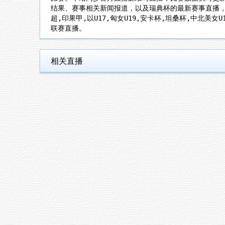
结果、赛事相关新闻报道，以及瑞典杯的最新赛事直播
超,印果甲,以U17,匈女U19,安卡杯,坦桑杯,中北美女
联赛直播。
相关直播