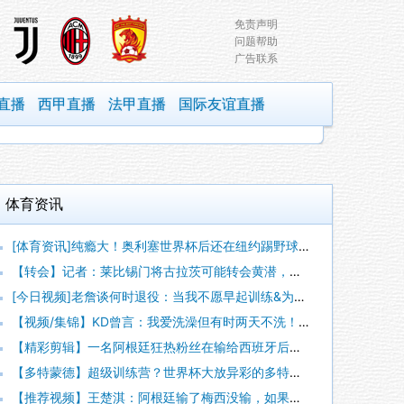
免责声明
问题帮助
广告联系
直播
西甲直播
法甲直播
国际友谊直播
体育资讯
[体育资讯]纯瘾大！奥利塞世界杯后还在纽约踢野球 踩单车被断
【转会】记者：莱比锡门将古拉茨可能转会黄潜，球队有意买奥尔特
[今日视频]老詹谈何时退役：当我不愿早起训练&为篮球付出时，
【视频/集锦】KD曾言：我爱洗澡但有时两天不洗！就喜欢脏一点
【精彩剪辑】一名阿根廷狂热粉丝在输给西班牙后，将电视从阳台上
【多特蒙德】超级训练营？世界杯大放异彩的多特出品球员！
【推荐视频】王楚淇：阿根廷输了梅西没输，如果没有梅西这阿根廷