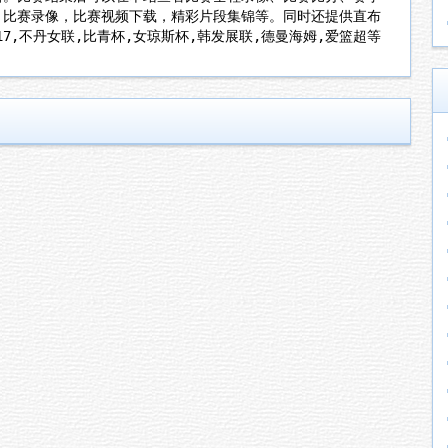
，比赛录像，比赛视频下载，精彩片段集锦等。同时还提供直布
U17,不丹女联,比青杯,女琼斯杯,韩发展联,德曼海姆,爱篮超等