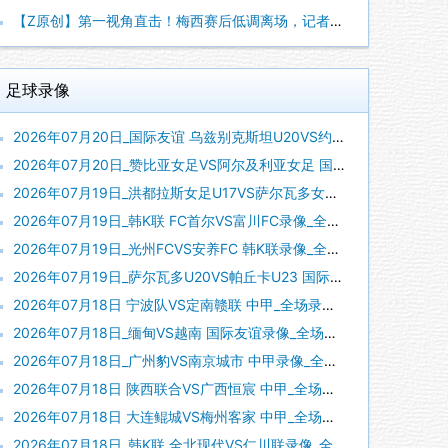
【Z原创】第一视角直击！梅西赛后低调离场，记者激动得连话都说
足球录像
2026年07月20日_国际友谊 乌兹别克斯坦U20VS约旦U20录像_全场录像【全场回放】
2026年07月20日_赞比亚女足VS阿尔及利亚女足 国际友谊录像_全场录像【高清回放】
2026年07月19日_洪都拉斯女足U17VS萨尔瓦多女足U17 国际友谊录像_全场录像【高清回放】
2026年07月19日_韩K联 FC首尔VS富川FC录像_全场录像【全场回放】
2026年07月19日_光州FCVS安养FC 韩K联录像_全场录像【高清回放】
2026年07月19日_萨尔瓦多U20VS帕丘卡U23 国际友谊录像_高清录像【全场回放】
2026年07月18日 宁波队VS定南赣联 中甲_全场录像【全场回放】
2026年07月18日_缅甸VS越南 国际友谊录像_全场录像【高清回放】
2026年07月18日_广州豹VS南京城市 中甲录像_全场录像【高清回放】
2026年07月18日 陕西联合VS广西恒宸 中甲_全场录像【视频集锦】
2026年07月18日 大连鲲城VS梅州客家 中甲_全场录像【视频集锦】
2026年07月18日_韩K联 全北现代VS仁川联录像_全场录像【高清回放】