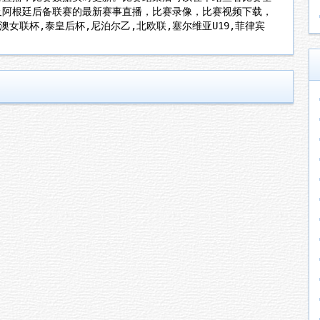
及阿根廷后备联赛的最新赛事直播，比赛录像，比赛视频下载，
女联杯,泰皇后杯,尼泊尔乙,北欧联,塞尔维亚U19,菲律宾