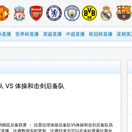
A直播
世界杯直播
英超直播
中超直播
欧冠杯直播
亚精英
 VS 体操和击剑后备队
0分，阿根廷后备联赛 : 拉普拉塔体操后备队VS体操和击剑后备队高
时直播，比赛数据实时更新。比赛结束后可以在本站查看比赛全