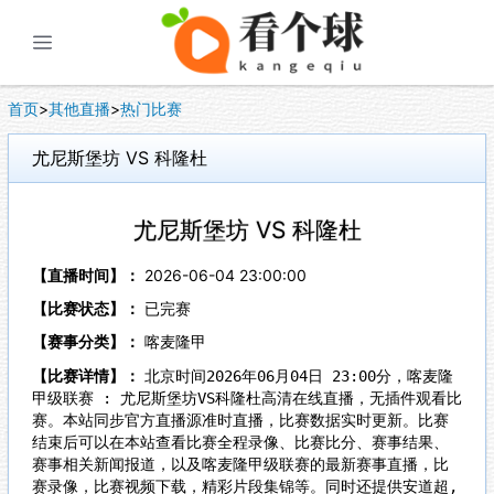
展开菜单
首页
>
其他直播
>
热门比赛
尤尼斯堡坊 VS 科隆杜
尤尼斯堡坊 VS 科隆杜
【直播时间】：
2026-06-04 23:00:00
【比赛状态】：
已完赛
【赛事分类】：
喀麦隆甲
【比赛详情】：
北京时间2026年06月04日 23:00分，喀麦隆
甲级联赛 : 尤尼斯堡坊VS科隆杜高清在线直播，无插件观看比
赛。本站同步官方直播源准时直播，比赛数据实时更新。比赛
结束后可以在本站查看比赛全程录像、比赛比分、赛事结果、
赛事相关新闻报道，以及喀麦隆甲级联赛的最新赛事直播，比
赛录像，比赛视频下载，精彩片段集锦等。同时还提供安道超,