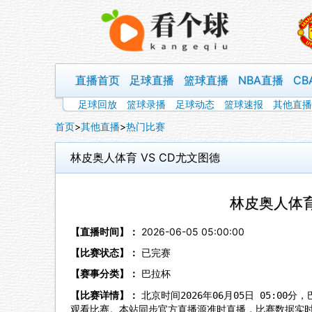
直播首页
足球直播
篮球直播
NBA直播
CB
足球回放
篮球录播
足球动态
篮球速报
其他直播
首页
>
其他直播
>
热门比赛
林皮奥人体育 VS CD尤文图德
林皮奥人体育
【直播时间】：
2026-06-05 05:00:00
【比赛状态】：
已完赛
【赛事分类】：
巴拉杯
【比赛详情】：
北京时间2026年06月05日 05:00
观看比赛。本站同步官方直播源准时直播，比赛数据实