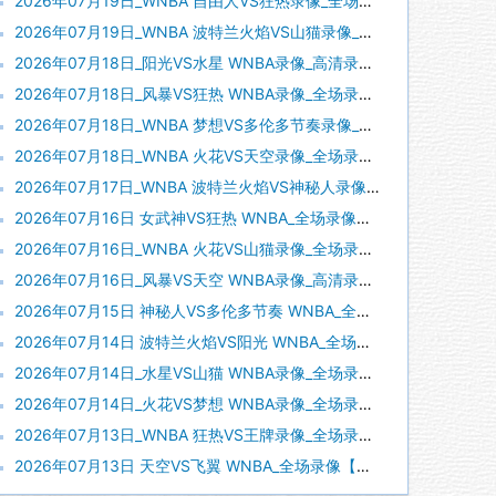
2026年07月19日_WNBA 自由人VS狂热录像_全场录像【视频集锦】
2026年07月19日_WNBA 波特兰火焰VS山猫录像_高清录像【全场回放】
2026年07月18日_阳光VS水星 WNBA录像_高清录像【全场回放】
2026年07月18日_风暴VS狂热 WNBA录像_全场录像【全场回放】
2026年07月18日_WNBA 梦想VS多伦多节奏录像_全场录像【视频集锦】
2026年07月18日_WNBA 火花VS天空录像_全场录像【视频集锦】
2026年07月17日_WNBA 波特兰火焰VS神秘人录像_全场录像【高清回放】
2026年07月16日 女武神VS狂热 WNBA_全场录像【视频集锦】
2026年07月16日_WNBA 火花VS山猫录像_全场录像【全场回放】
2026年07月16日_风暴VS天空 WNBA录像_高清录像【全场回放】
2026年07月15日 神秘人VS多伦多节奏 WNBA_全场录像【全场回放】
2026年07月14日 波特兰火焰VS阳光 WNBA_全场录像【视频集锦】
2026年07月14日_水星VS山猫 WNBA录像_全场录像【高清回放】
2026年07月14日_火花VS梦想 WNBA录像_全场录像【全场回放】
2026年07月13日_WNBA 狂热VS王牌录像_全场录像【高清回放】
2026年07月13日 天空VS飞翼 WNBA_全场录像【视频集锦】