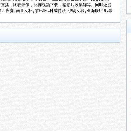
事直播，比赛录像，比赛视频下载，精彩片段集锦等。同时还提
澳西夜赛,南亚女杯,黎巴杯,科威特联,伊朗女联,亚海联U19,希