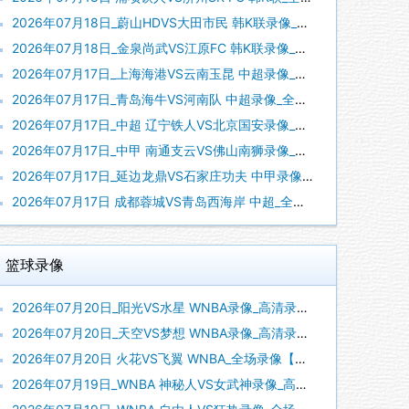
2026年07月18日_蔚山HDVS大田市民 韩K联录像_全场录像【视频集锦】
2026年07月18日_金泉尚武VS江原FC 韩K联录像_全场录像【全场回放】
2026年07月17日_上海海港VS云南玉昆 中超录像_高清录像【全场回放】
2026年07月17日_青岛海牛VS河南队 中超录像_全场录像【全场回放】
2026年07月17日_中超 辽宁铁人VS北京国安录像_高清录像【全场回放】
2026年07月17日_中甲 南通支云VS佛山南狮录像_全场录像【高清回放】
2026年07月17日_延边龙鼎VS石家庄功夫 中甲录像_全场录像【视频集锦】
2026年07月17日 成都蓉城VS青岛西海岸 中超_全场录像【全场回放】
篮球录像
2026年07月20日_阳光VS水星 WNBA录像_高清录像【全场回放】
2026年07月20日_天空VS梦想 WNBA录像_高清录像【全场回放】
2026年07月20日 火花VS飞翼 WNBA_全场录像【视频集锦】
2026年07月19日_WNBA 神秘人VS女武神录像_高清录像【全场回放】