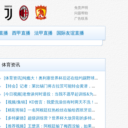
免责声明
问题帮助
广告联系
直播
西甲直播
法甲直播
国际友谊直播
体育资讯
[体育资讯]纯瘾大！奥利塞世界杯后还在纽约踢野球 踩单车被断
【转会】记者：莱比锡门将古拉茨可能转会黄潜，球队有意买奥尔特
[今日视频]老詹谈何时退役：当我不愿早起训练&为篮球付出时，
【视频/集锦】KD曾言：我爱洗澡但有时两天不洗！就喜欢脏一点
【精彩剪辑】一名阿根廷狂热粉丝在输给西班牙后，将电视从阳台上
【多特蒙德】超级训练营？世界杯大放异彩的多特出品球员！
【推荐视频】王楚淇：阿根廷输了梅西没输，如果没有梅西这阿根廷