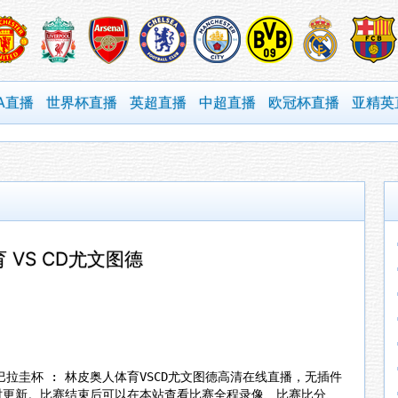
A直播
世界杯直播
英超直播
中超直播
欧冠杯直播
亚精英
 VS CD尤文图德
分，巴拉圭杯 : 林皮奥人体育VSCD尤文图德高清在线直播，无插件
时更新。比赛结束后可以在本站查看比赛全程录像、比赛比分、