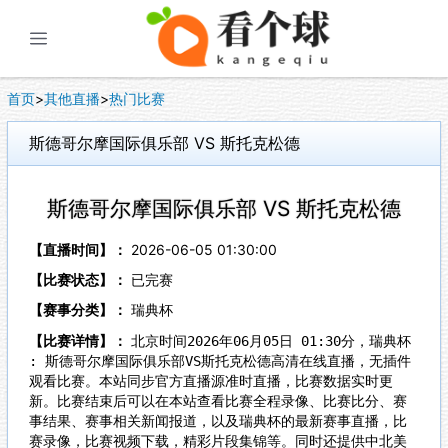
展开菜单
首页
>
其他直播
>
热门比赛
斯德哥尔摩国际俱乐部 VS 斯托克松德
斯德哥尔摩国际俱乐部 VS 斯托克松德
【直播时间】：
2026-06-05 01:30:00
【比赛状态】：
已完赛
【赛事分类】：
瑞典杯
【比赛详情】：
北京时间2026年06月05日 01:30分，瑞典杯
: 斯德哥尔摩国际俱乐部VS斯托克松德高清在线直播，无插件
观看比赛。本站同步官方直播源准时直播，比赛数据实时更
新。比赛结束后可以在本站查看比赛全程录像、比赛比分、赛
事结果、赛事相关新闻报道，以及瑞典杯的最新赛事直播，比
赛录像，比赛视频下载，精彩片段集锦等。同时还提供中北美