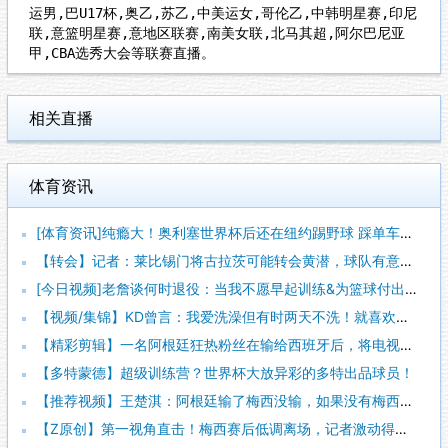
运男,巴U17杯,奥乙,苏乙,中美运女,哥伦乙,中韩明星赛,印尼
联,意篮明星赛,意地区联赛,南美女联,北马其超,阿尔巴尼亚
甲,CBA选秀大会等联赛直播。
相关直播
体育资讯
[体育资讯]纯瘾大！奥利塞世界杯后还在纽约踢野球 踩单车被断
【转会】记者：莱比锡门将古拉茨可能转会黄潜，球队有意买奥尔特
[今日视频]老詹谈何时退役：当我不愿早起训练&为篮球付出时，
【视频/集锦】KD曾言：我爱洗澡但有时两天不洗！就喜欢脏一点
【精彩剪辑】一名阿根廷狂热粉丝在输给西班牙后，将电视从阳台上
【多特蒙德】超级训练营？世界杯大放异彩的多特出品球员！
【推荐视频】王楚淇：阿根廷输了梅西没输，如果没有梅西这阿根廷
【Z原创】第一视角直击！梅西赛后低调离场，记者激动得连话都说