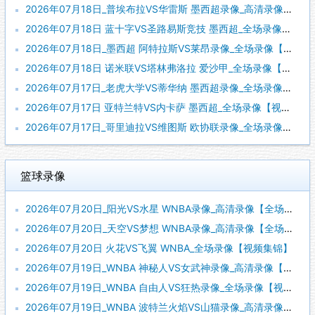
2026年07月18日_普埃布拉VS华雷斯 墨西超录像_高清录像【全场回放】
2026年07月18日 蓝十字VS圣路易斯竞技 墨西超_全场录像【全场回放】
2026年07月18日_墨西超 阿特拉斯VS莱昂录像_全场录像【全场回放】
2026年07月18日 诺米联VS塔林弗洛拉 爱沙甲_全场录像【视频集锦】
2026年07月17日_老虎大学VS蒂华纳 墨西超录像_全场录像【全场回放】
2026年07月17日 亚特兰特VS内卡萨 墨西超_全场录像【视频集锦】
2026年07月17日_哥里迪拉VS维图斯 欧协联录像_全场录像【全场回放】
篮球录像
2026年07月20日_阳光VS水星 WNBA录像_高清录像【全场回放】
2026年07月20日_天空VS梦想 WNBA录像_高清录像【全场回放】
2026年07月20日 火花VS飞翼 WNBA_全场录像【视频集锦】
2026年07月19日_WNBA 神秘人VS女武神录像_高清录像【全场回放】
2026年07月19日_WNBA 自由人VS狂热录像_全场录像【视频集锦】
2026年07月19日_WNBA 波特兰火焰VS山猫录像_高清录像【全场回放】