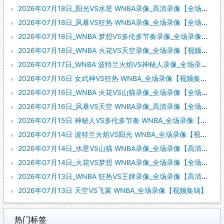
2026年07月18日_阳光VS水星 WNBA录像_高清录像【全场回放】
2026年07月18日_风暴VS狂热 WNBA录像_全场录像【全场回放】
2026年07月18日_WNBA 梦想VS多伦多节奏录像_全场录像【视频集锦】
2026年07月18日_WNBA 火花VS天空录像_全场录像【视频集锦】
2026年07月17日_WNBA 波特兰火焰VS神秘人录像_全场录像【高清回放】
2026年07月16日 女武神VS狂热 WNBA_全场录像【视频集锦】
2026年07月16日_WNBA 火花VS山猫录像_全场录像【全场回放】
2026年07月16日_风暴VS天空 WNBA录像_高清录像【全场回放】
2026年07月15日 神秘人VS多伦多节奏 WNBA_全场录像【全场回放】
2026年07月14日 波特兰火焰VS阳光 WNBA_全场录像【视频集锦】
2026年07月14日_水星VS山猫 WNBA录像_全场录像【高清回放】
2026年07月14日_火花VS梦想 WNBA录像_全场录像【全场回放】
2026年07月13日_WNBA 狂热VS王牌录像_全场录像【高清回放】
2026年07月13日 天空VS飞翼 WNBA_全场录像【视频集锦】
热门标签