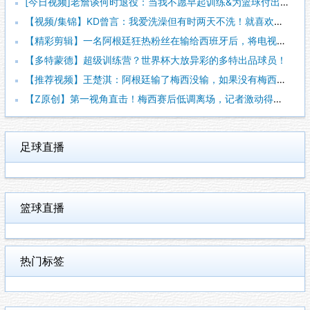
[今日视频]老詹谈何时退役：当我不愿早起训练&为篮球付出时，
【视频/集锦】KD曾言：我爱洗澡但有时两天不洗！就喜欢脏一点
【精彩剪辑】一名阿根廷狂热粉丝在输给西班牙后，将电视从阳台上
【多特蒙德】超级训练营？世界杯大放异彩的多特出品球员！
【推荐视频】王楚淇：阿根廷输了梅西没输，如果没有梅西这阿根廷
【Z原创】第一视角直击！梅西赛后低调离场，记者激动得连话都说
足球直播
篮球直播
热门标签