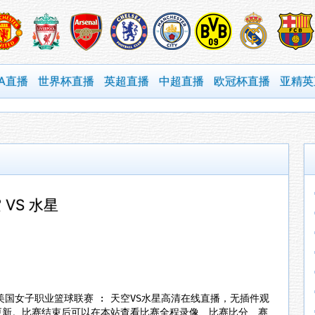
BA直播
世界杯直播
英超直播
中超直播
欧冠杯直播
亚精英
 VS 水星
0分，美国女子职业篮球联赛 : 天空VS水星高清在线直播，无插件观
更新。比赛结束后可以在本站查看比赛全程录像、比赛比分、赛