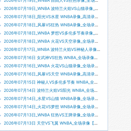
2026年07月19日_WNBA 自由人VS狂热录像_全场录像【视频集锦】
2026年07月19日_WNBA 波特兰火焰VS山猫录像_高清录像【全场回放】
2026年07月18日_阳光VS水星 WNBA录像_高清录像【全场回放】
2026年07月18日_风暴VS狂热 WNBA录像_全场录像【全场回放】
2026年07月18日_WNBA 梦想VS多伦多节奏录像_全场录像【视频集锦】
2026年07月18日_WNBA 火花VS天空录像_全场录像【视频集锦】
2026年07月17日_WNBA 波特兰火焰VS神秘人录像_全场录像【高清回放】
2026年07月16日 女武神VS狂热 WNBA_全场录像【视频集锦】
2026年07月16日_WNBA 火花VS山猫录像_全场录像【全场回放】
2026年07月16日_风暴VS天空 WNBA录像_高清录像【全场回放】
2026年07月15日 神秘人VS多伦多节奏 WNBA_全场录像【全场回放】
2026年07月14日 波特兰火焰VS阳光 WNBA_全场录像【视频集锦】
2026年07月14日_水星VS山猫 WNBA录像_全场录像【高清回放】
2026年07月14日_火花VS梦想 WNBA录像_全场录像【全场回放】
2026年07月13日_WNBA 狂热VS王牌录像_全场录像【高清回放】
2026年07月13日 天空VS飞翼 WNBA_全场录像【视频集锦】