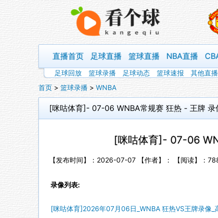
直播首页
足球直播
篮球直播
NBA直播
CB
足球回放
篮球录播
足球动态
篮球速报
其他直播
首页
>
篮球录播
>
WNBA
[咪咕体育]- 07-06 WNBA常规赛 狂热 - 王牌 录
[咪咕体育]- 07-06 
【发布时间】：2026-07-07 【作者】： 【阅读】：
78
录像列表:
[咪咕体育]2026年07月06日_WNBA 狂热VS王牌录