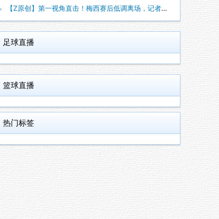
【Z原创】第一视角直击！梅西赛后低调离场，记者激动得连话都说
足球直播
篮球直播
热门标签