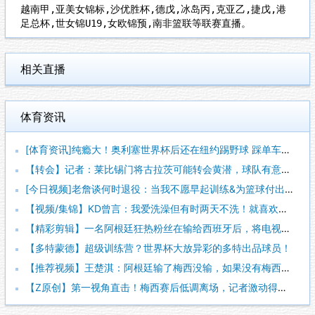
越南甲,亚美女锦标,沙优胜杯,德戊,冰岛丙,克亚乙,捷戊,港
足总杯,世女锦U19,女欧锦预,南非篮联等联赛直播。
相关直播
体育资讯
[体育资讯]纯瘾大！奥利塞世界杯后还在纽约踢野球 踩单车被断
【转会】记者：莱比锡门将古拉茨可能转会黄潜，球队有意买奥尔特
[今日视频]老詹谈何时退役：当我不愿早起训练&为篮球付出时，
【视频/集锦】KD曾言：我爱洗澡但有时两天不洗！就喜欢脏一点
【精彩剪辑】一名阿根廷狂热粉丝在输给西班牙后，将电视从阳台上
【多特蒙德】超级训练营？世界杯大放异彩的多特出品球员！
【推荐视频】王楚淇：阿根廷输了梅西没输，如果没有梅西这阿根廷
【Z原创】第一视角直击！梅西赛后低调离场，记者激动得连话都说