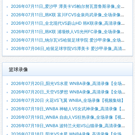
2026年07月11日_爱沙甲 潭美卡VS帕尔努瓦普鲁斯录像_全场录像【全场回放】
2026年07月11日_韩K联 富川FCVS金泉尚武录像_全场录像【全场回放】
2026年07月11日_全北现代VS蔚山HD 韩K联录像_高清录像【全场回放】
2026年07月11日_韩K联 浦项铁人VS光州FC录像_全场录像【视频集锦】
2026年07月11日_纳尔瓦VS哈留足球学院 爱沙甲录像_全场录像【视频集锦】
2026年07月06日_哈留足球学院VS潭美卡 爱沙甲录像_高清录像【全场回放】
篮球录像
2026年07月20日_阳光VS水星 WNBA录像_高清录像【全场回放】
2026年07月20日_天空VS梦想 WNBA录像_高清录像【全场回放】
2026年07月20日 火花VS飞翼 WNBA_全场录像【视频集锦】
2026年07月19日_WNBA 神秘人VS女武神录像_高清录像【全场回放】
2026年07月19日_WNBA 自由人VS狂热录像_全场录像【视频集锦】
2026年07月19日_WNBA 波特兰火焰VS山猫录像_高清录像【全场回放】
2026年07月18日_阳光VS水星 WNBA录像_高清录像【全场回放】