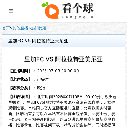
展开菜单
首页
>
其他直播
>
热门比赛
里加FC VS 阿拉拉特亚美尼亚
里加FC VS 阿拉拉特亚美尼亚
【直播时间】：
2026-07-08 00:00:00
【比赛状态】：
已完赛
【赛事分类】：
欧冠
【比赛详情】：
北京时间2026年07月08日 00:00分，欧洲冠
军联赛 : 里加FCVS阿拉拉特亚美尼亚高清在线直播，无插件
观看比赛。本站同步官方直播源准时直播，比赛数据实时更
新。比赛结束后可以在本站查看比赛全程录像、比赛比分、赛
事结果、赛事相关新闻报道，以及欧洲冠军联赛的最新赛事直
播，比赛录像，比赛视频下载，精彩片段集锦等。同时还提供