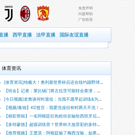
免责声明
问题帮助
广告联系
直播
西甲直播
法甲直播
国际友谊直播
体育资讯
[体育资讯]纯瘾大！奥利塞世界杯后还在纽约踢野球 踩单车被断
【转会】记者：莱比锡门将古拉茨可能转会黄潜，球队有意买奥尔特
[今日视频]老詹谈何时退役：当我不愿早起训练&为篮球付出时，
【视频/集锦】KD曾言：我爱洗澡但有时两天不洗！就喜欢脏一点
【精彩剪辑】一名阿根廷狂热粉丝在输给西班牙后，将电视从阳台上
【多特蒙德】超级训练营？世界杯大放异彩的多特出品球员！
【推荐视频】王楚淇：阿根廷输了梅西没输，如果没有梅西这阿根廷