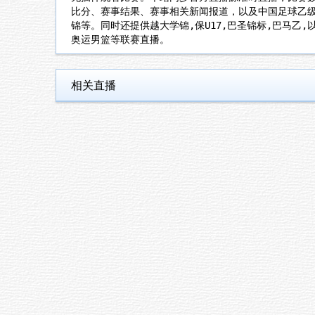
比分、赛事结果、赛事相关新闻报道，以及中国足球乙
锦等。同时还提供越大学锦,保U17,巴圣锦标,巴马乙,以
奥运男篮等联赛直播。
相关直播