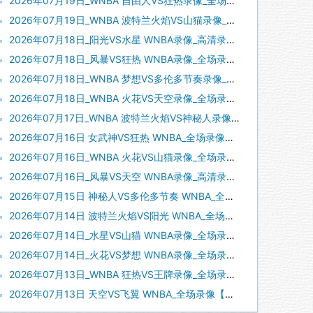
2026年07月19日_WNBA 自由人VS狂热录像_全场录像【视频集锦】
2026年07月19日_WNBA 波特兰火焰VS山猫录像_高清录像【全场回放】
2026年07月18日_阳光VS水星 WNBA录像_高清录像【全场回放】
2026年07月18日_风暴VS狂热 WNBA录像_全场录像【全场回放】
2026年07月18日_WNBA 梦想VS多伦多节奏录像_全场录像【视频集锦】
2026年07月18日_WNBA 火花VS天空录像_全场录像【视频集锦】
2026年07月17日_WNBA 波特兰火焰VS神秘人录像_全场录像【高清回放】
2026年07月16日 女武神VS狂热 WNBA_全场录像【视频集锦】
2026年07月16日_WNBA 火花VS山猫录像_全场录像【全场回放】
2026年07月16日_风暴VS天空 WNBA录像_高清录像【全场回放】
2026年07月15日 神秘人VS多伦多节奏 WNBA_全场录像【全场回放】
2026年07月14日 波特兰火焰VS阳光 WNBA_全场录像【视频集锦】
2026年07月14日_水星VS山猫 WNBA录像_全场录像【高清回放】
2026年07月14日_火花VS梦想 WNBA录像_全场录像【全场回放】
2026年07月13日_WNBA 狂热VS王牌录像_全场录像【高清回放】
2026年07月13日 天空VS飞翼 WNBA_全场录像【视频集锦】