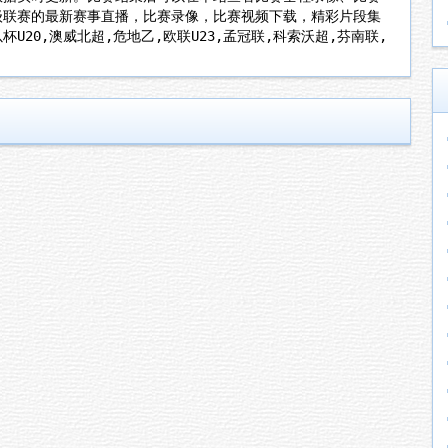
级联赛的最新赛事直播，比赛录像，比赛视频下载，精彩片段集
杯U20,澳威北超,危地乙,欧联U23,孟冠联,科索沃超,芬南联,