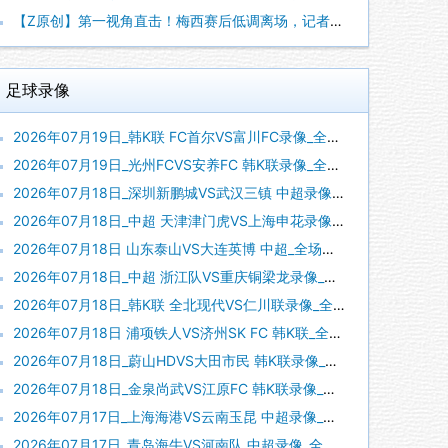
【Z原创】第一视角直击！梅西赛后低调离场，记者激动得连话都说
足球录像
2026年07月19日_韩K联 FC首尔VS富川FC录像_全场录像【全场回放】
2026年07月19日_光州FCVS安养FC 韩K联录像_全场录像【高清回放】
2026年07月18日_深圳新鹏城VS武汉三镇 中超录像_全场录像【全场回放】
2026年07月18日_中超 天津津门虎VS上海申花录像_全场录像【高清回放】
2026年07月18日 山东泰山VS大连英博 中超_全场录像【全场回放】
2026年07月18日_中超 浙江队VS重庆铜梁龙录像_高清录像【全场回放】
2026年07月18日_韩K联 全北现代VS仁川联录像_全场录像【高清回放】
2026年07月18日 浦项铁人VS济州SK FC 韩K联_全场录像【视频集锦】
2026年07月18日_蔚山HDVS大田市民 韩K联录像_全场录像【视频集锦】
2026年07月18日_金泉尚武VS江原FC 韩K联录像_全场录像【全场回放】
2026年07月17日_上海海港VS云南玉昆 中超录像_高清录像【全场回放】
2026年07月17日_青岛海牛VS河南队 中超录像_全场录像【全场回放】