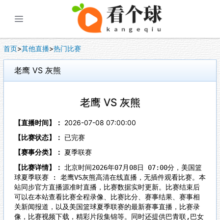
展开菜单
首页
>
其他直播
>
热门比赛
老鹰 VS 灰熊
老鹰 VS 灰熊
【直播时间】：
2026-07-08 07:00:00
【比赛状态】：
已完赛
【赛事分类】：
夏季联赛
【比赛详情】：
北京时间2026年07月08日 07:00分，美国篮
球夏季联赛 : 老鹰VS灰熊高清在线直播，无插件观看比赛。本
站同步官方直播源准时直播，比赛数据实时更新。比赛结束后
可以在本站查看比赛全程录像、比赛比分、赛事结果、赛事相
关新闻报道，以及美国篮球夏季联赛的最新赛事直播，比赛录
像，比赛视频下载，精彩片段集锦等。同时还提供巴青联,巴女