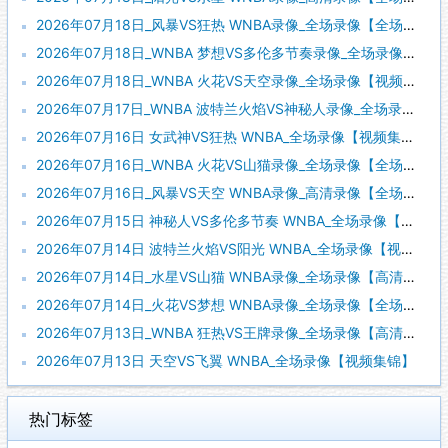
2026年07月18日_风暴VS狂热 WNBA录像_全场录像【全场回放】
2026年07月18日_WNBA 梦想VS多伦多节奏录像_全场录像【视频集锦】
2026年07月18日_WNBA 火花VS天空录像_全场录像【视频集锦】
2026年07月17日_WNBA 波特兰火焰VS神秘人录像_全场录像【高清回放】
2026年07月16日 女武神VS狂热 WNBA_全场录像【视频集锦】
2026年07月16日_WNBA 火花VS山猫录像_全场录像【全场回放】
2026年07月16日_风暴VS天空 WNBA录像_高清录像【全场回放】
2026年07月15日 神秘人VS多伦多节奏 WNBA_全场录像【全场回放】
2026年07月14日 波特兰火焰VS阳光 WNBA_全场录像【视频集锦】
2026年07月14日_水星VS山猫 WNBA录像_全场录像【高清回放】
2026年07月14日_火花VS梦想 WNBA录像_全场录像【全场回放】
2026年07月13日_WNBA 狂热VS王牌录像_全场录像【高清回放】
2026年07月13日 天空VS飞翼 WNBA_全场录像【视频集锦】
热门标签