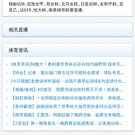
锦标U20,尼加女甲,哥女杯,北马女联,日皇后杯,女和平杯,克
亚乙,法U19,恒大杯,南美锦等联赛直播。
相关直播
体育资讯
[体育资讯]纯瘾大！奥利塞世界杯后还在纽约踢野球 踩单车被断
【转会】记者：莱比锡门将古拉茨可能转会黄潜，球队有意买奥尔特
[今日视频]老詹谈何时退役：当我不愿早起训练&为篮球付出时，
【视频/集锦】KD曾言：我爱洗澡但有时两天不洗！就喜欢脏一点
【精彩剪辑】一名阿根廷狂热粉丝在输给西班牙后，将电视从阳台上
【多特蒙德】超级训练营？世界杯大放异彩的多特出品球员！
【推荐视频】王楚淇：阿根廷输了梅西没输，如果没有梅西这阿根廷
【Z原创】第一视角直击！梅西赛后低调离场，记者激动得连话都说