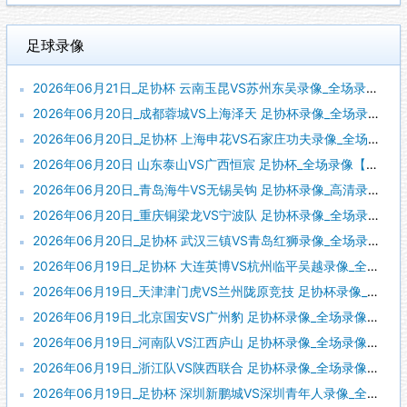
足球录像
2026年06月21日_足协杯 云南玉昆VS苏州东吴录像_全场录像【视频集锦】
2026年06月20日_成都蓉城VS上海泽天 足协杯录像_全场录像【高清回放】
2026年06月20日_足协杯 上海申花VS石家庄功夫录像_全场录像【高清回放】
2026年06月20日 山东泰山VS广西恒宸 足协杯_全场录像【视频集锦】
2026年06月20日_青岛海牛VS无锡吴钩 足协杯录像_高清录像【全场回放】
2026年06月20日_重庆铜梁龙VS宁波队 足协杯录像_全场录像【视频集锦】
2026年06月20日_足协杯 武汉三镇VS青岛红狮录像_全场录像【全场回放】
2026年06月19日_足协杯 大连英博VS杭州临平吴越录像_全场录像【视频集锦】
2026年06月19日_天津津门虎VS兰州陇原竞技 足协杯录像_全场录像【全场回放】
2026年06月19日_北京国安VS广州豹 足协杯录像_全场录像【视频集锦】
2026年06月19日_河南队VS江西庐山 足协杯录像_全场录像【视频集锦】
2026年06月19日_浙江队VS陕西联合 足协杯录像_全场录像【视频集锦】
2026年06月19日_足协杯 深圳新鹏城VS深圳青年人录像_全场录像【全场回放】