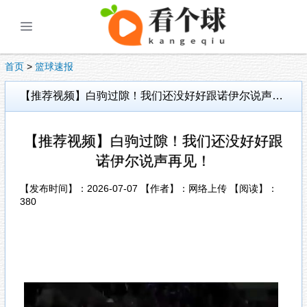
展开菜单
首页
>
篮球速报
【推荐视频】白驹过隙！我们还没好好跟诺伊尔说声再见！
【推荐视频】白驹过隙！我们还没好好跟
诺伊尔说声再见！
【发布时间】：2026-07-07 【作者】：网络上传 【阅读】：
380