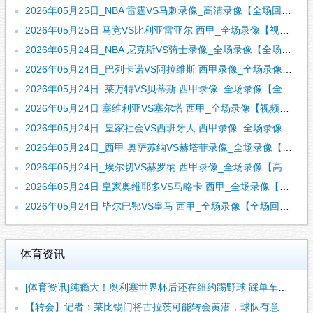
2026年05月25日_NBA 雷霆VS马刺录像_高清录像【全场回放】
2026年05月25日 马竞VS比利亚雷亚尔 西甲_全场录像【视频集锦】
2026年05月24日_NBA 尼克斯VS骑士录像_全场录像【全场回放】
2026年05月24日_巴列卡诺VS阿拉维斯 西甲录像_全场录像【视频集锦】
2026年05月24日_莱万特VS贝蒂斯 西甲录像_全场录像【全场回放】
2026年05月24日 塞维利亚VS塞尔塔 西甲_全场录像【视频集锦】
2026年05月24日_皇家社会VS西班牙人 西甲录像_全场录像【全场回放】
2026年05月24日_西甲 奥萨苏纳VS赫塔菲录像_全场录像【高清回放】
2026年05月24日_埃尔切VS赫罗纳 西甲录像_全场录像【高清回放】
2026年05月24日 皇家奥维耶多VS马略卡 西甲_全场录像【全场回放】
2026年05月24日 毕尔巴鄂VS皇马 西甲_全场录像【全场回放】
体育资讯
[体育资讯]纯瘾大！奥利塞世界杯后还在纽约踢野球 踩单车被断
【转会】记者：莱比锡门将古拉茨可能转会黄潜，球队有意买奥尔特