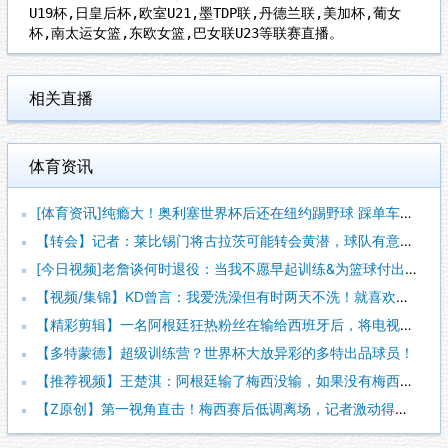
U19杯,日皇后杯,欧室U21,墨TDP联,丹德兰联,美加杯,葡女
杯,南太运女篮,东欧女篮,巴女联U23等联赛直播。
相关直播
体育资讯
[体育资讯]纯瘾大！奥利塞世界杯后还在纽约踢野球 踩单车被断
【转会】记者：莱比锡门将古拉茨可能转会黄潜，球队有意买奥尔特
[今日视频]老詹谈何时退役：当我不愿早起训练&为篮球付出时，
【视频/集锦】KD曾言：我爱洗澡但有时两天不洗！就喜欢脏一点
【精彩剪辑】一名阿根廷狂热粉丝在输给西班牙后，将电视从阳台上
【多特蒙德】超级训练营？世界杯大放异彩的多特出品球员！
【推荐视频】王楚淇：阿根廷输了梅西没输，如果没有梅西这阿根廷
【Z原创】第一视角直击！梅西赛后低调离场，记者激动得连话都说