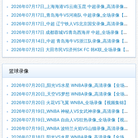
2026年07月17日_上海海港VS云南玉昆 中超录像_高清录像【全场回放】
2026年07月17日_青岛海牛VS河南队 中超录像_全场录像【全场回放】
2026年07月17日_中超 辽宁铁人VS北京国安录像_高清录像【全场回放】
2026年07月17日 成都蓉城VS青岛西海岸 中超_全场录像【全场回放】
2026年07月14日_中超 青岛海牛VS浙江队录像_高清录像【全场回放】
2026年07月12日 大田市民VS济州SK FC 韩K联_全场录像【视频集锦】
篮球录像
2026年07月20日_阳光VS水星 WNBA录像_高清录像【全场回放】
2026年07月20日_天空VS梦想 WNBA录像_高清录像【全场回放】
2026年07月20日 火花VS飞翼 WNBA_全场录像【视频集锦】
2026年07月19日_WNBA 神秘人VS女武神录像_高清录像【全场回放】
2026年07月19日_WNBA 自由人VS狂热录像_全场录像【视频集锦】
2026年07月19日_WNBA 波特兰火焰VS山猫录像_高清录像【全场回放】
2026年07月18日_阳光VS水星 WNBA录像_高清录像【全场回放】